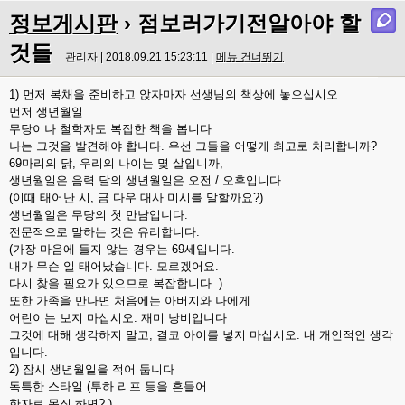
정보게시판
› 점보러가기전알아야 할
것들
관리자 | 2018.09.21 15:23:11 |
메뉴 건너뛰기
1) 먼저 복채을 준비하고 앉자마자 선생님의 책상에 놓으십시오
먼저 생년월일
무당이나 철학자도 복잡한 책을 봅니다
나는 그것을 발견해야 합니다. 우선 그들을 어떻게 최고로 처리합니까?
69마리의 닭, 우리의 나이는 몇 살입니까,
생년월일은 음력 달의 생년월일은 오전 / 오후입니다.
(이때 태어난 시, 금 다우 대사 미시를 말할까요?)
생년월일은 무당의 첫 만남입니다.
전문적으로 말하는 것은 유리합니다.
(가장 마음에 들지 않는 경우는 69세입니다.
내가 무슨 일 태어났습니다. 모르겠어요.
다시 찾을 필요가 있으므로 복잡합니다. )
또한 가족을 만나면 처음에는 아버지와 나에게
어린이는 보지 마십시오. 재미 낭비입니다
그것에 대해 생각하지 말고, 결코 아이를 넣지 마십시오. 내 개인적인 생각
입니다.
2) 잠시 생년월일을 적어 둡니다
독특한 스타일 (투하 리프 등을 흔들어
한자로 몸짓 하면? )